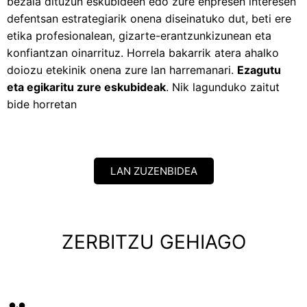
bezala dituzun eskubideen edo zure enpresen interesen
defentsan estrategiarik onena diseinatuko dut, beti ere
etika profesionalean, gizarte-erantzunkizunean eta
konfiantzan oinarrituz. Horrela bakarrik atera ahalko
doiozu etekinik onena zure lan harremanari.
Ezagutu
eta egikaritu zure eskubideak
. Nik lagunduko zaitut
bide horretan
LAN ZUZENBIDEA
ZERBITZU GEHIAGO