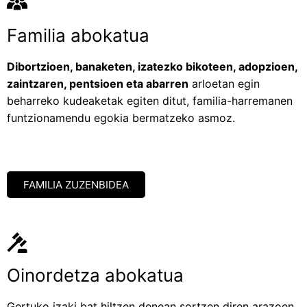
Familia abokatua
Dibortzioen, banaketen, izatezko bikoteen, adopzioen,
zaintzaren, pentsioen eta abarren
arloetan egin
beharreko kudeaketak egiten ditut, familia-harremanen
funtzionamendu egokia bermatzeko asmoz.​
FAMILIA ZUZENBIDEA
Oinordetza abokatua
Gertuko izaki bat hiltzen denean sortzen diren arazoen