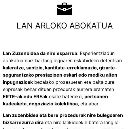
LAN ARLOKO ABOKATUA
Lan Zuzenbidea da nire esparrua
. Esperientziadun
abokatua naiz bai langilegoaren eskubideen defentsan
kaleratze, santzio, kantitate-erreklamazio, gizarte-
segurantzako prestazioen eskari edo mediku alten
inpugnazioak
bezalako prozesuetan eta baita zure
enpresak behar dituen przedurak aurrera eramaten
ERTE-ak edo EREak
esate baterako,
pertsonen
kudeaketa, negoziazio kolektiboa
, eta abar.
Lan zuzenbidea eta bere prozedurak nire bulegoaren
bizkarrezurra dira
eta nire lankideekin batera langile