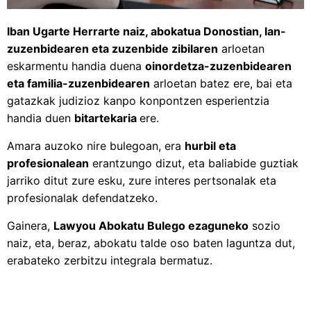
Iban Ugarte Herrarte naiz, abokatua Donostian, lan-
zuzenbidearen eta zuzenbide zibilaren
arloetan
eskarmentu handia duena
oinordetza-zuzenbidearen
eta familia-zuzenbidearen
arloetan batez ere, bai eta
gatazkak judizioz kanpo konpontzen esperientzia
handia duen
bitartekaria
ere.
Amara auzoko nire bulegoan, era
hurbil eta
profesionalean
erantzungo dizut, eta baliabide guztiak
jarriko ditut zure esku, zure interes pertsonalak eta
profesionalak defendatzeko.
Gainera,
Lawyou Abokatu Bulego ezaguneko
sozio
naiz, eta, beraz, abokatu talde oso baten laguntza dut,
erabateko zerbitzu integrala bermatuz.