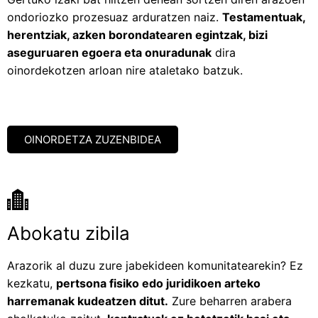
ondoriozko prozesuaz arduratzen naiz.
Testamentuak,
herentziak, azken borondatearen egintzak, bizi
aseguruaren egoera eta onuradunak
dira
oinordekotzen arloan nire ataletako batzuk.​
OINORDETZA ZUZENBIDEA
Abokatu zibila
Arazorik al duzu zure jabekideen komunitatearekin? Ez
kezkatu,
pertsona fisiko edo juridikoen arteko
harremanak kudeatzen ditut.
Zure beharren arabera