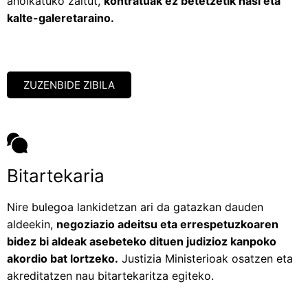
aholkatuko zaitut,
kontratuak ez betetzetik hasi eta
kalte-galeretaraino.
ZUZENBIDE ZIBILA
Bitartekaria
Nire bulegoa lankidetzan ari da gatazkan dauden
aldeekin,
negoziazio adeitsu eta errespetuzkoaren
bidez bi aldeak asebeteko dituen judizioz kanpoko
akordio bat lortzeko.
Justizia Ministerioak osatzen eta
akreditatzen nau bitartekaritza egiteko.​