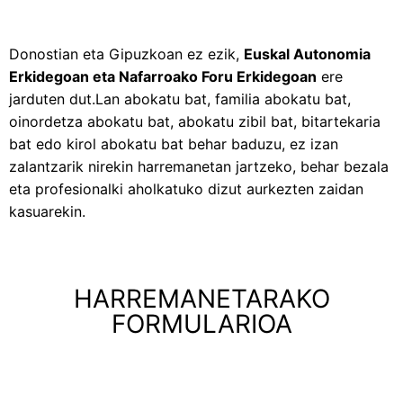
Donostian eta Gipuzkoan ez ezik,
Euskal Autonomia
Erkidegoan eta Nafarroako Foru Erkidegoan
ere
jarduten dut.Lan abokatu bat, familia abokatu bat,
oinordetza abokatu bat, abokatu zibil bat, bitartekaria
bat edo kirol abokatu bat behar baduzu, ez izan
zalantzarik nirekin harremanetan jartzeko, behar bezala
eta profesionalki aholkatuko dizut aurkezten zaidan
kasuarekin.
HARREMANETARAKO
FORMULARIOA