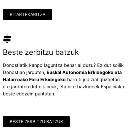
BITARTEKARITZA
Beste zerbitzu batzuk
Donostiatik kanpo laguntza behar al duzu? Ez dut soilik
Donostian jarduten,
Euskal Autonomia Erkidegoko eta
Nafarroako Foru Erkidegoko
barruti judizial guztietan
ere jarduten dut nik neuk, eta nire bazkideek Espainiako
beste edozein puntutan.​
BESTE ZERBITZU BATZUK