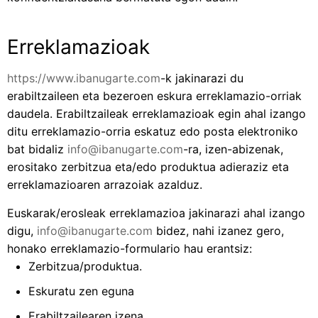
Erreklamazioak
https://www.ibanugarte.com
-k jakinarazi du
erabiltzaileen eta bezeroen eskura erreklamazio-orriak
daudela. Erabiltzaileak erreklamazioak egin ahal izango
ditu erreklamazio-orria eskatuz edo posta elektroniko
bat bidaliz
info@ibanugarte.com
-ra, izen-abizenak,
erositako zerbitzua eta/edo produktua adieraziz eta
erreklamazioaren arrazoiak azalduz.
Euskarak/erosleak erreklamazioa jakinarazi ahal izango
digu,
info@ibanugarte.com
bidez, nahi izanez gero,
honako erreklamazio-formulario hau erantsiz:
Zerbitzua/produktua.
Eskuratu zen eguna
Erabiltzailearen izena.