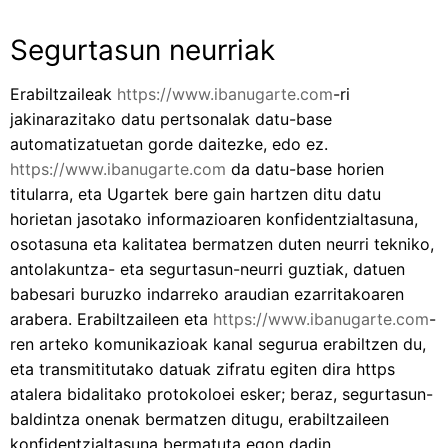
Segurtasun neurriak
Erabiltzaileak
https://www.ibanugarte.com
-ri
jakinarazitako datu pertsonalak datu-base
automatizatuetan gorde daitezke, edo ez.
https://www.ibanugarte.com
da datu-base horien
titularra, eta Ugartek bere gain hartzen ditu datu
horietan jasotako informazioaren konfidentzialtasuna,
osotasuna eta kalitatea bermatzen duten neurri tekniko,
antolakuntza- eta segurtasun-neurri guztiak, datuen
babesari buruzko indarreko araudian ezarritakoaren
arabera. Erabiltzaileen eta
https://www.ibanugarte.com
-
ren arteko komunikazioak kanal segurua erabiltzen du,
eta transmititutako datuak zifratu egiten dira https
atalera bidalitako protokoloei esker; beraz, segurtasun-
baldintza onenak bermatzen ditugu, erabiltzaileen
konfidentzialtasuna bermatuta egon dadin.