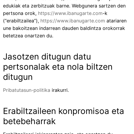
edukiak eta zerbitzuak barne. Webgunera sartzen den
pertsona orok,
https://www.ibanugarte.com
-k
(“erabiltzailea”),
https://www.ibanugarte.com
atariaren
une bakoitzean indarrean dauden baldintza orokorrak
betetzea onartzen du.
Jasotzen ditugun datu
pertsonalak eta nola biltzen
ditugun
Pribatutasun-politika
irakurri.
Erabiltzaileen konpromisoa eta
betebeharrak