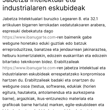
industrialaren eskubideak
Jabetza Intelektualari buruzko Legearen 8. eta 32.1
artikuluen bigarren lerrokadan xedatutakoaren arabera,
espresuki debekatuta dago
https://www.ibanugarte.com
-ren baimenik gabe
webgune honetako eduki guztiak edo batzuk
erreproduzitzea, banatzea eta jendaurrean jakinaraztea,
helburu komertzialekin, edozein euskarritan eta edozein
bitarteko teknikoren bidez. Erabiltzaileak
https://www.ibanugarte.com
-ren jabetza intelektual eta
industrialaren eskubideak errespetatzeko konpromisoa
hartzen du. Erabiltzaileak badaki eta onartzen du
webgune osoa (testua, softwarea, edukiak (horien
egitura, hautaketa, antolamendua eta aurkezpena
barne), argazkiak, ikus-entzunezko materiala eta
grafikoak barne hartuta) marken, egile-eskubideen eta