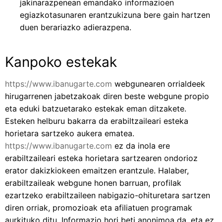
jakinarazpenean emandako informazioen
egiazkotasunaren erantzukizuna bere gain hartzen
duen berariazko adierazpena.
Kanpoko estekak
https://www.ibanugarte.com
webgunearen orrialdeek
hirugarrenen jabetzakoak diren beste webgune propio
eta eduki batzuetarako estekak eman ditzakete.
Esteken helburu bakarra da erabiltzaileari esteka
horietara sartzeko aukera ematea.
https://www.ibanugarte.com
ez da inola ere
erabiltzaileari esteka horietara sartzearen ondorioz
erator dakizkiokeen emaitzen erantzule. Halaber,
erabiltzaileak webgune honen barruan, profilak
ezartzeko erabiltzaileen nabigazio-ohituretara sartzen
diren orriak, promozioak eta afiliatuen programak
aurkituko ditu. Informazio hori beti anonimoa da, eta ez