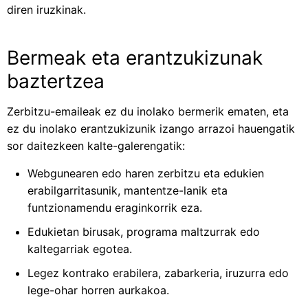
diren iruzkinak.
Bermeak eta erantzukizunak
baztertzea
Zerbitzu-emaileak ez du inolako bermerik ematen, eta
ez du inolako erantzukizunik izango arrazoi hauengatik
sor daitezkeen kalte-galerengatik:
Webgunearen edo haren zerbitzu eta edukien
erabilgarritasunik, mantentze-lanik eta
funtzionamendu eraginkorrik eza.
Edukietan birusak, programa maltzurrak edo
kaltegarriak egotea.
Legez kontrako erabilera, zabarkeria, iruzurra edo
lege-ohar horren aurkakoa.