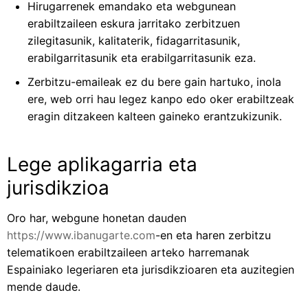
Hirugarrenek emandako eta webgunean
erabiltzaileen eskura jarritako zerbitzuen
zilegitasunik, kalitaterik, fidagarritasunik,
erabilgarritasunik eta erabilgarritasunik eza.
Zerbitzu-emaileak ez du bere gain hartuko, inola
ere, web orri hau legez kanpo edo oker erabiltzeak
eragin ditzakeen kalteen gaineko erantzukizunik.
Lege aplikagarria eta
jurisdikzioa
Oro har, webgune honetan dauden
https://www.ibanugarte.com
-en eta haren zerbitzu
telematikoen erabiltzaileen arteko harremanak
Espainiako legeriaren eta jurisdikzioaren eta auzitegien
mende daude.