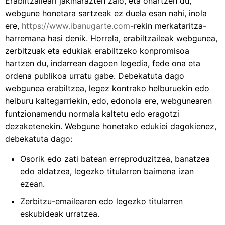
Erabiltzaileari jakinarazten zaio, eta onartzen du,
webgune honetara sartzeak ez duela esan nahi, inola
ere,
https://www.ibanugarte.com
-rekin merkataritza-
harremana hasi denik. Horrela, erabiltzaileak webgunea,
zerbitzuak eta edukiak erabiltzeko konpromisoa
hartzen du, indarrean dagoen legedia, fede ona eta
ordena publikoa urratu gabe. Debekatuta dago
webgunea erabiltzea, legez kontrako helburuekin edo
helburu kaltegarriekin, edo, edonola ere, webgunearen
funtzionamendu normala kaltetu edo eragotzi
dezaketenekin. Webgune honetako edukiei dagokienez,
debekatuta dago:
Osorik edo zati batean erreproduzitzea, banatzea
edo aldatzea, legezko titularren baimena izan
ezean.
Zerbitzu-emailearen edo legezko titularren
eskubideak urratzea.