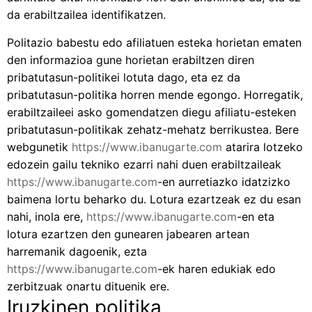
da erabiltzailea identifikatzen.
Politazio babestu edo afiliatuen esteka horietan ematen
den informazioa gune horietan erabiltzen diren
pribatutasun-politikei lotuta dago, eta ez da
pribatutasun-politika horren mende egongo. Horregatik,
erabiltzaileei asko gomendatzen diegu afiliatu-esteken
pribatutasun-politikak zehatz-mehatz berrikustea. Bere
webgunetik
https://www.ibanugarte.com
atarira lotzeko
edozein gailu tekniko ezarri nahi duen erabiltzaileak
https://www.ibanugarte.com
-en aurretiazko idatzizko
baimena lortu beharko du. Lotura ezartzeak ez du esan
nahi, inola ere,
https://www.ibanugarte.com
-en eta
lotura ezartzen den gunearen jabearen artean
harremanik dagoenik, ezta
https://www.ibanugarte.com
-ek haren edukiak edo
zerbitzuak onartu dituenik ere.
Iruzkinen politika