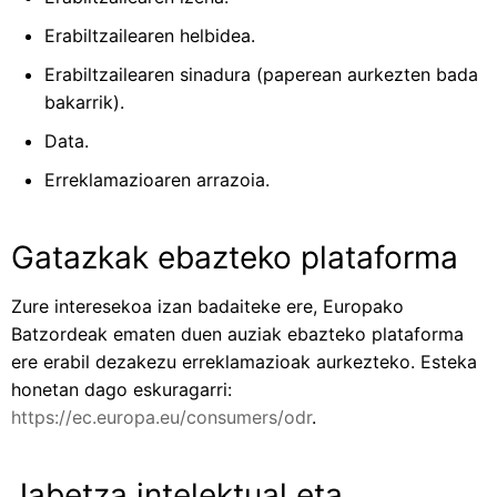
Erabiltzailearen helbidea.
Erabiltzailearen sinadura (paperean aurkezten bada
bakarrik).
Data.
Erreklamazioaren arrazoia.
Gatazkak ebazteko plataforma
Zure interesekoa izan badaiteke ere, Europako
Batzordeak ematen duen auziak ebazteko plataforma
ere erabil dezakezu erreklamazioak aurkezteko. Esteka
honetan dago eskuragarri:
https://ec.europa.eu/consumers/odr
.
Jabetza intelektual eta