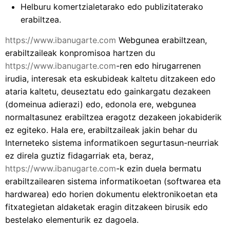
Helburu komertzialetarako edo publizitaterako
erabiltzea.
https://www.ibanugarte.com
Webgunea erabiltzean,
erabiltzaileak konpromisoa hartzen du
https://www.ibanugarte.com
-ren edo hirugarrenen
irudia, interesak eta eskubideak kaltetu ditzakeen edo
ataria kaltetu, deuseztatu edo gainkargatu dezakeen
(domeinua adierazi) edo, edonola ere, webgunea
normaltasunez erabiltzea eragotz dezakeen jokabiderik
ez egiteko. Hala ere, erabiltzaileak jakin behar du
Interneteko sistema informatikoen segurtasun-neurriak
ez direla guztiz fidagarriak eta, beraz,
https://www.ibanugarte.com
-k ezin duela bermatu
erabiltzailearen sistema informatikoetan (softwarea eta
hardwarea) edo horien dokumentu elektronikoetan eta
fitxategietan aldaketak eragin ditzakeen birusik edo
bestelako elementurik ez dagoela.