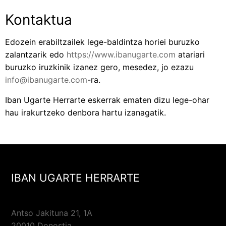
Kontaktua
Edozein erabiltzailek lege-baldintza horiei buruzko
zalantzarik edo
https://www.ibanugarte.com
atariari
buruzko iruzkinik izanez gero, mesedez, jo ezazu
info@ibanugarte.com
-ra.
Iban Ugarte Herrarte eskerrak ematen dizu lege-ohar
hau irakurtzeko denbora hartu izanagatik.
IBAN UGARTE HERRARTE
Antso Jakituna 21, 1A
20010 Donostia