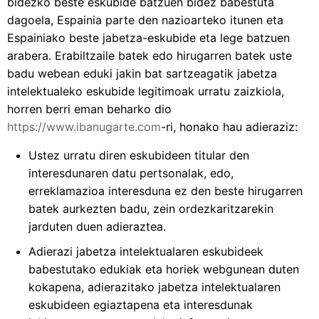
bidezko beste eskubide batzuen bidez babestuta
dagoela, Espainia parte den nazioarteko itunen eta
Espainiako beste jabetza-eskubide eta lege batzuen
arabera. Erabiltzaile batek edo hirugarren batek uste
badu webean eduki jakin bat sartzeagatik jabetza
intelektualeko eskubide legitimoak urratu zaizkiola,
horren berri eman beharko dio
https://www.ibanugarte.com
-ri, honako hau adieraziz:
Ustez urratu diren eskubideen titular den
interesdunaren datu pertsonalak, edo,
erreklamazioa interesduna ez den beste hirugarren
batek aurkezten badu, zein ordezkaritzarekin
jarduten duen adieraztea.
Adierazi jabetza intelektualaren eskubideek
babestutako edukiak eta horiek webgunean duten
kokapena, adierazitako jabetza intelektualaren
eskubideen egiaztapena eta interesdunak