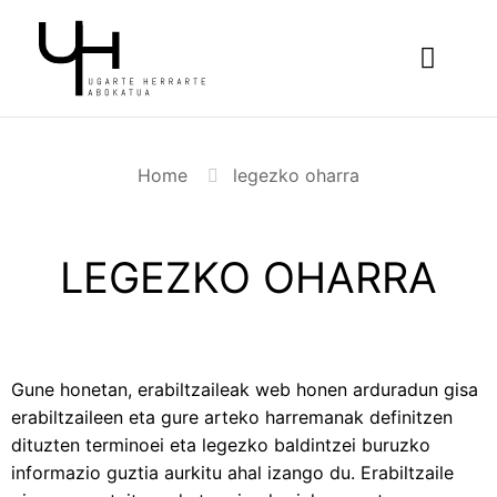
Home
legezko oharra
LEGEZKO OHARRA
Gune honetan, erabiltzaileak web honen arduradun gisa
erabiltzaileen eta gure arteko harremanak definitzen
dituzten terminoei eta legezko baldintzei buruzko
informazio guztia aurkitu ahal izango du. Erabiltzaile