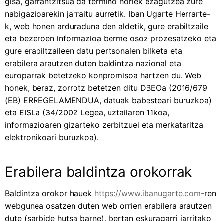
gisa, garrantzitsua da termino horiek ezagutzea zure
nabigazioarekin jarraitu aurretik. Iban Ugarte Herrarte-
k, web honen arduraduna den aldetik, gure erabiltzaile
eta bezeroen informazioa berme osoz prozesatzeko eta
gure erabiltzaileen datu pertsonalen bilketa eta
erabilera arautzen duten baldintza nazional eta
europarrak betetzeko konpromisoa hartzen du. Web
honek, beraz, zorrotz betetzen ditu DBEOa (2016/679
(EB) ERREGELAMENDUA, datuak babesteari buruzkoa)
eta EISLa (34/2002 Legea, uztailaren 11koa,
informazioaren gizarteko zerbitzuei eta merkataritza
elektronikoari buruzkoa).
Erabilera baldintza orokorrak
Baldintza orokor hauek
https://www.ibanugarte.com
-ren
webgunea osatzen duten web orrien erabilera arautzen
dute (sarbide hutsa barne), bertan eskuragarri jarritako