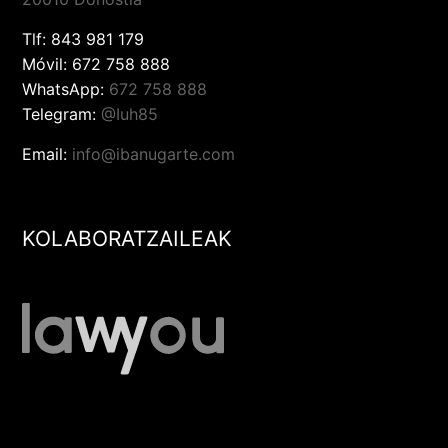
Tlf:
843 981 179
Móvil:
672 758 888
WhatsApp:
672 758 888
Telegram:
@Iuh85
Email:
info@ibanugarte.com
KOLABORATZAILEAK