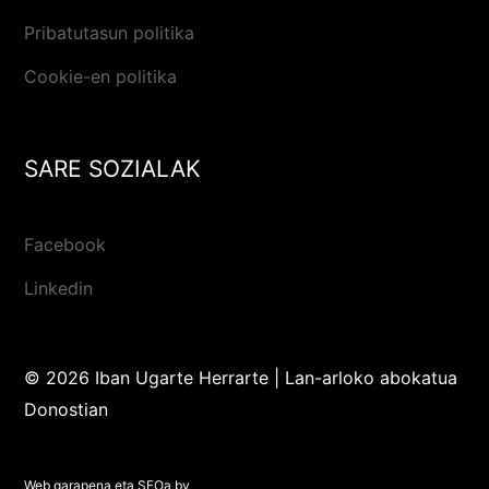
Pribatutasun politika
Cookie-en politika
SARE SOZIALAK
Facebook
Linkedin
© 2026 Iban Ugarte Herrarte | Lan-arloko abokatua
Donostian
Web garapena eta SEOa by