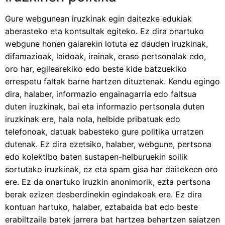
Gure webgunean iruzkinak egin daitezke edukiak
aberasteko eta kontsultak egiteko. Ez dira onartuko
webgune honen gaiarekin lotuta ez dauden iruzkinak,
difamazioak, laidoak, irainak, eraso pertsonalak edo,
oro har, egilearekiko edo beste kide batzuekiko
errespetu faltak barne hartzen dituztenak. Kendu egingo
dira, halaber, informazio engainagarria edo faltsua
duten iruzkinak, bai eta informazio pertsonala duten
iruzkinak ere, hala nola, helbide pribatuak edo
telefonoak, datuak babesteko gure politika urratzen
dutenak. Ez dira ezetsiko, halaber, webgune, pertsona
edo kolektibo baten sustapen-helburuekin soilik
sortutako iruzkinak, ez eta spam gisa har daitekeen oro
ere. Ez da onartuko iruzkin anonimorik, ezta pertsona
berak ezizen desberdinekin egindakoak ere. Ez dira
kontuan hartuko, halaber, eztabaida bat edo beste
erabiltzaile batek jarrera bat hartzea behartzen saiatzen