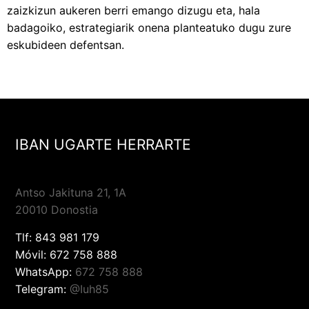
zaizkizun aukeren berri emango dizugu eta, hala
badagoiko, estrategiarik onena planteatuko dugu zure
eskubideen defentsan.
IBAN UGARTE HERRARTE
Antso Jakituna 21, 1A
20010 Donostia
Tlf:
843 981 179
Móvil:
672 758 888
WhatsApp:
672 758 888
Telegram:
@Iuh85