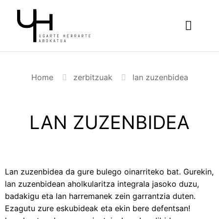
Home
zerbitzuak
lan zuzenbidea
LAN ZUZENBIDEA
Lan zuzenbidea da gure bulego oinarriteko bat. Gurekin,
lan zuzenbidean aholkularitza integrala jasoko duzu,
badakigu eta lan harremanek zein garrantzia duten.
Ezagutu zure eskubideak eta ekin bere defentsan!