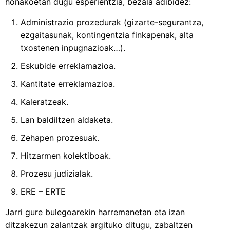
honakoetan dugu esperientzia, bezala adibidez:
Administrazio prozedurak (gizarte-segurantza,
ezgaitasunak, kontingentzia finkapenak, alta
txostenen inpugnazioak…).
Eskubide erreklamazioa.
Kantitate erreklamazioa.
Kaleratzeak.
Lan baldiltzen aldaketa.
Zehapen prozesuak.
Hitzarmen kolektiboak.
Prozesu judizialak.
ERE – ERTE
Jarri gure bulegoarekin harremanetan eta izan
ditzakezun zalantzak argituko ditugu, zabaltzen